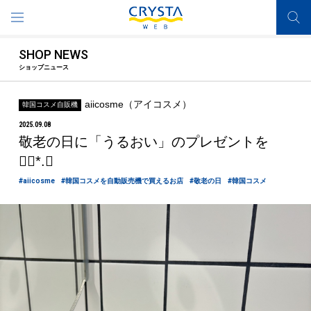
SHOP NEWS
ショップニュース
aiicosme（アイコスメ）
韓国コスメ自販機
2025.09.08
敬老の日に「うるおい」のプレゼントを
❁⃘*.ﾟ
#aiicosme
#韓国コスメを自動販売機で買えるお店
#敬老の日
#韓国コスメ