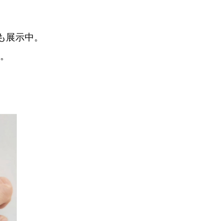
も展示中。
。