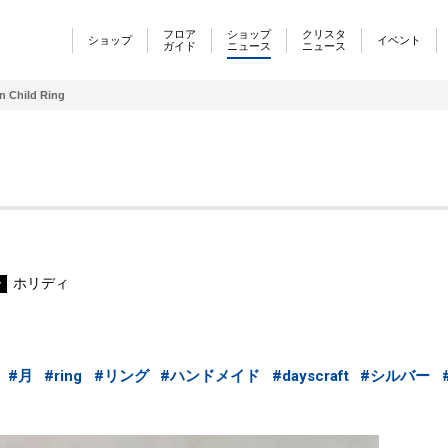
フロア
ショップ
クリスタ
ショップ
イベント
ガイド
ニュース
ニュース
 Child Ring
ホリディ
ー
#月
#ring
#リング
#ハンドメイド
#dayscraft
#シルバー