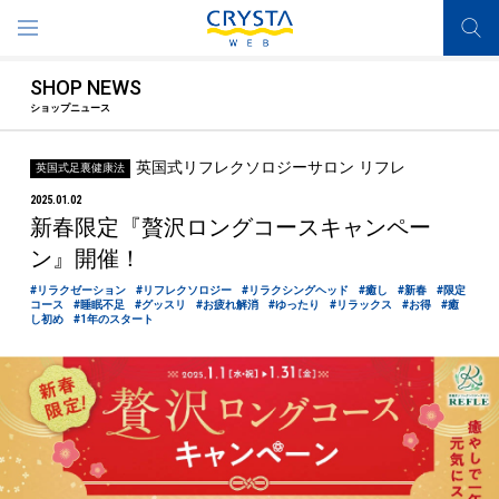
SHOP NEWS
ショップニュース
英国式リフレクソロジーサロン リフレ
英国式足裏健康法
2025.01.02
新春限定『贅沢ロングコースキャンペー
ン』開催！
#リラクゼーション
#リフレクソロジー
#リラクシングヘッド
#癒し
#新春
#限定
コース
#睡眠不足
#グッスリ
#お疲れ解消
#ゆったり
#リラックス
#お得
#癒
し初め
#1年のスタート