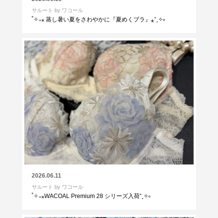
サルート by ワコール
˚✧₊⁎ 蒸し暑い夏をさわやかに『夏めくブラ』⁎⁺˳✧༚
2026.06.11
サルート by ワコール
˚✧₊⁎WACOAL Premium 28 シリーズ入荷⁺˳✧༚