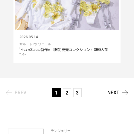
2026.05.14
サルート by ワコール
˚✧₊⁎ ⭐︎Salute新作⭐︎ 〈限定発売コレクション〉39G入荷
⁺˳✧༚
PREV
NEXT
1
2
3
ランジェリー