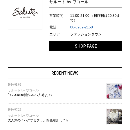
サルート by ワコール
営業時間
11:00-21:00
（日曜日は20:30ま
で）
電話
06-6282-2158
エリア
ファッションタウン
SHOP PAGE
RECENT NEWS
2026.08.06
サルート by ワコール
˚✧₊⁎Salute新作⭐︎42G入荷⁎⁺˳✧༚
2026.07.23
サルート by ワコール
大人気の『ハグするブラ』新色紹介 .｡.:*☆