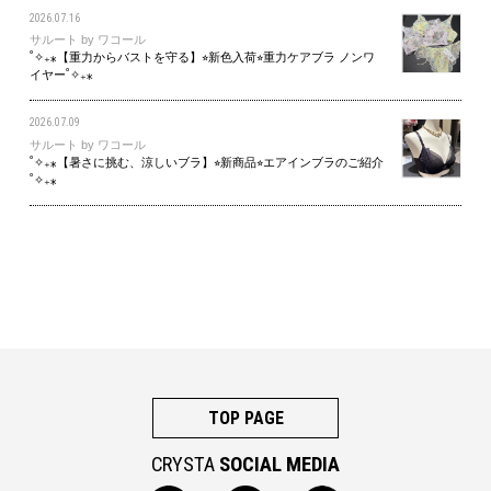
2026.07.16
サルート by ワコール
˚✧₊⁎【重力からバストを守る】⭐︎新色入荷⭐︎重力ケアブラ ノンワ
イヤー˚✧₊⁎
2026.07.09
サルート by ワコール
˚✧₊⁎【暑さに挑む、涼しいブラ】⭐︎新商品⭐︎エアインブラのご紹介
˚✧₊⁎
TOP PAGE
CRYSTA
SOCIAL MEDIA