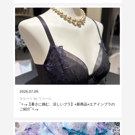
2026.07.09
サルート by ワコール
˚✧₊⁎【暑さに挑む、涼しいブラ】⭐︎新商品⭐︎エアインブラの
ご紹介˚✧₊⁎