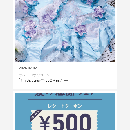
2026.07.02
サルート by ワコール
˚✧₊⁎Salute新作⭐︎36G入荷⁎⁺˳✧༚