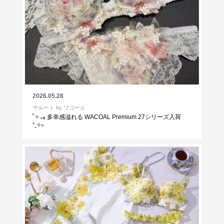
2026.05.28
サルート by ワコール
˚✧₊⁎ 多幸感溢れる WACOAL Premium 27シリーズ入荷
⁺˳✧༚