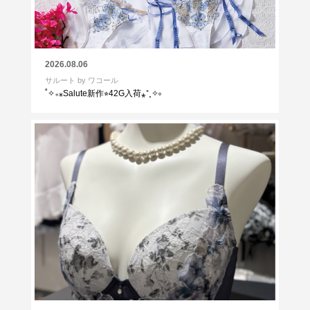
2026.08.06
サルート by ワコール
˚✧₊⁎Salute新作⭐︎42G入荷⁎⁺˳✧༚