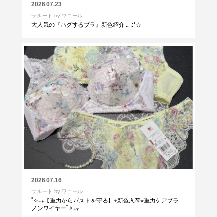
2026.07.23
サルート by ワコール
大人気の『ハグするブラ』新色紹介 .｡.:*☆
2026.07.16
サルート by ワコール
˚✧₊⁎【重力からバストを守る】⭐︎新色入荷⭐︎重力ケアブラ
ノンワイヤー˚✧₊⁎