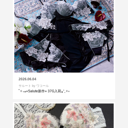
2026.06.04
サルート by ワコール
˚✧₊⁎⭐︎Salute新作⭐︎ 37G入荷⁎⁺˳✧༚