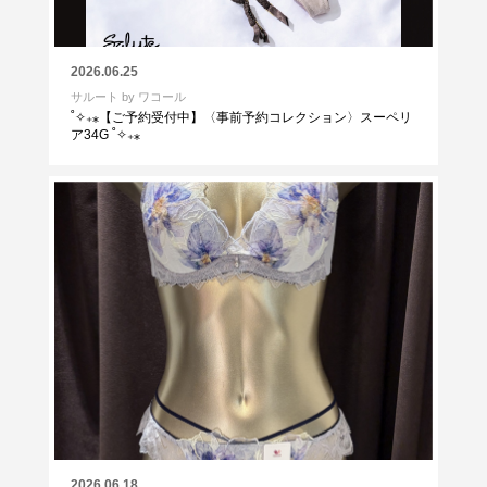
2026.06.25
サルート by ワコール
˚✧₊⁎【ご予約受付中】〈事前予約コレクション〉スーペリ
ア34G ˚✧₊⁎
2026.06.18