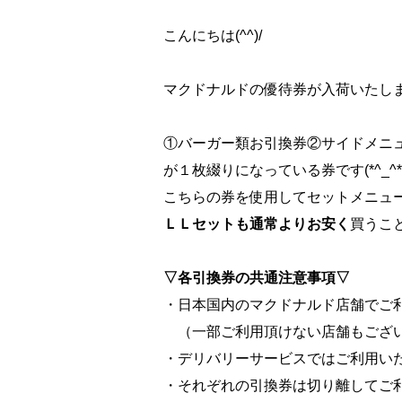
こんにちは(^^)/
マクドナルドの優待券が入荷いたし
①バーガー類お引換券②サイドメニ
が１枚綴りになっている券です(*^_^*
こちらの券を使用してセットメニュ
ＬＬセットも通常よりお安く
買うこ
▽各引換券の共通注意事項▽
・日本国内のマクドナルド店舗でご
（一部ご利用頂けない店舗もござ
・デリバリーサービスではご利用い
・それぞれの引換券は切り離してご