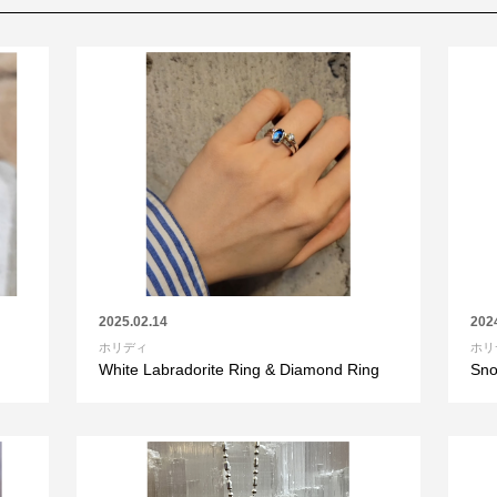
2025.02.14
202
ホリディ
ホリ
White Labradorite Ring & Diamond Ring
Sno