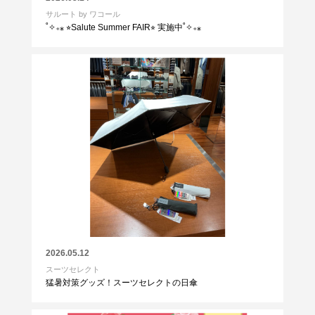
サルート by ワコール
˚✧₊⁎ ⭐︎Salute Summer FAIR⭐︎ 実施中˚✧₊⁎
2026.05.12
スーツセレクト
猛暑対策グッズ！スーツセレクトの日傘