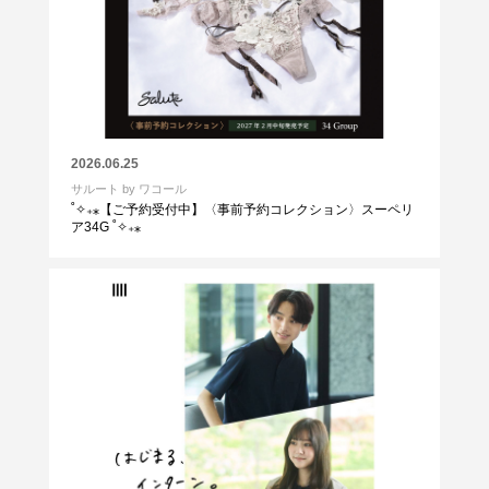
2026.06.25
サルート by ワコール
˚✧₊⁎【ご予約受付中】〈事前予約コレクション〉スーペリ
ア34G ˚✧₊⁎