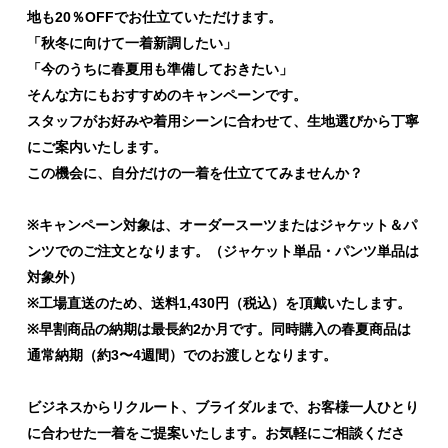
地も
20
％
OFF
でお仕立ていただけます。
「秋冬に向けて一着新調したい」
「今のうちに春夏用も準備しておきたい」
そんな方にもおすすめのキャンペーンです。
スタッフがお好みや着用シーンに合わせて、生地選びから丁寧
にご案内いたします。
この機会に、自分だけの一着を仕立ててみませんか？
※
キャンペーン対象は、オーダースーツまたはジャケット＆パ
ンツでのご注文となります。（ジャケット単品・パンツ単品は
対象外）
※
工場直送のため、送料
1,430
円（税込）を頂戴いたします。
※
早割商品の納期は最長約
2
か月です。同時購入の春夏商品は
通常納期（約
3
〜
4
週間）でのお渡しとなります。
ビジネスからリクルート、ブライダルまで、お客様一人ひとり
に合わせた一着をご提案いたします。
お気軽にご相談くださ