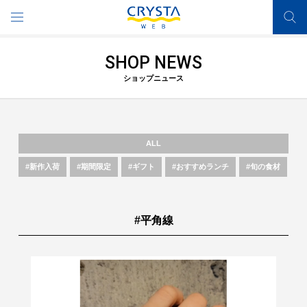
SHOP NEWS
ショップニュース
ALL
#新作入荷
#期間限定
#ギフト
#おすすめランチ
#旬の食材
#平角線