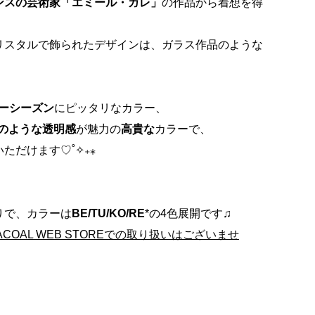
ンスの芸術家「エミール・ガレ」
の作品から着想を得
リスタルで飾られたデザインは、ガラス作品のような
ーシーズン
にピッタリなカラー、
のような透明感
が魅力の
高貴な
カラーで、
ただけます♡˚✧₊⁎
りで、カラーは
BE/TU/KO/RE
*の4色展開です♫
COAL WEB STOREでの取り扱いはございませ