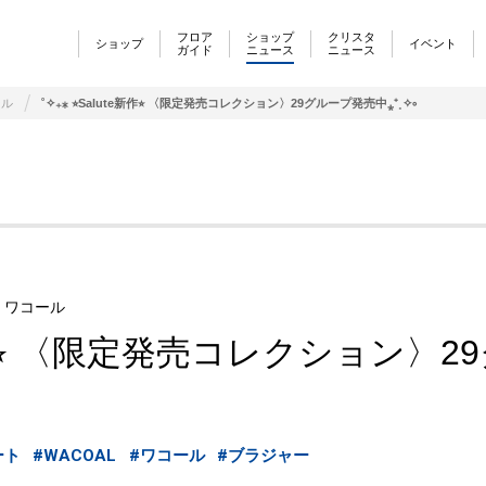
フロア
ショップ
クリスタ
ショップ
イベント
ガイド
ニュース
ニュース
ール
˚✧₊⁎ ⭐︎Salute新作⭐︎ 〈限定発売コレクション〉29グループ発売中⁎⁺˳✧༚
y ワコール
te新作⭐︎ 〈限定発売コレクション
ート
#WACOAL
#ワコール
#ブラジャー