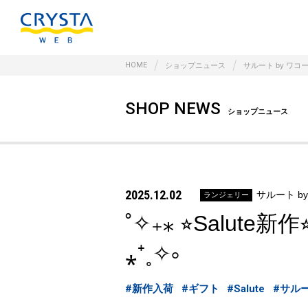
HOME
ショップニュース
サルート by ワコ
SHOP NEWS
ショップニュース
2025.12.02
サルート b
ランジェリー
˚✧₊⁎ ⭐︎Salu
⁎⁺˳✧༚
#新作入荷
#ギフト
#Salute
#サル