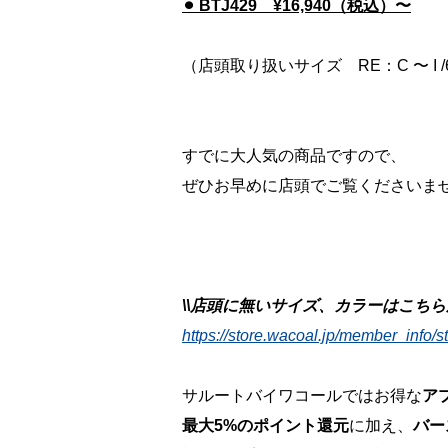
⚫︎ BTJ429 ¥16,940（税込）〜
（店頭取り扱いサイズ RE：C 〜 I /65
すでに大人気の商品ですので、
ぜひお早めに店頭でご覧くださいませ♪
\\店頭に無いサイズ、カラーはこちらか
https://store.wacoal.jp/member_info/s
サルートバイワコールではお得な
ア
最大5%のポイント還元
に加え、
バー