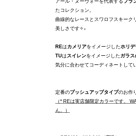
アール・ヌーヴォーを代表する
フラ
たコレクション。
曲線的なレースとスワロフスキーク
美しさです✧₊
RE
は
カメリア
をイメージした
ホリデ
TU
は
スイレン
をイメージした
ガラス
気分に合わせてコーディネートしてい
定番の
プッシュアップタイプ
のお作
（* REは実店舗限定カラーです。 WA
ん。）