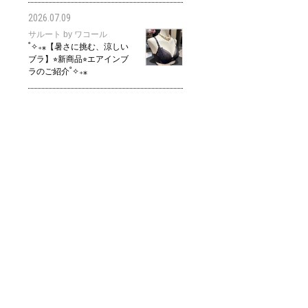
2026.07.09
サルート by ワコール
˚✧₊⁎【暑さに挑む、涼しい
ブラ】⭐︎新商品⭐︎エアインブ
ラのご紹介˚✧₊⁎