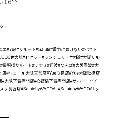
ませ^ ^
ら…
ium#ユエ#Yue#サルート#Salute#重力に負けない#バスト
GOCOCI#大胆#セクシー#ランジェリー#大阪#大阪サル
#長堀橋サルート#ミナミ#難波#なんば#大阪難波#大
店#ワコール大阪直営店#Yue取扱店#Yue大阪取扱店
店#大阪下着専門店#心斎橋下着専門店#サルートバイ
店#SalutebyWACOAL#SalutebyWACOALク