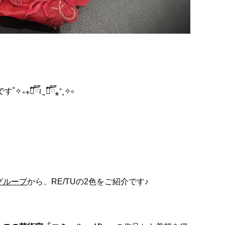
す˚✧₊⁎❝᷀ົཽ≀ˍ̮ ❝᷀ົཽ⁎⁺˳✧༚
グループ
から、RE/TUの2色をご紹介です♪