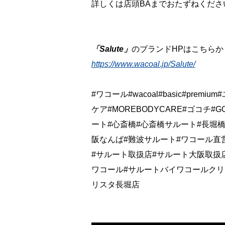
詳しくは店頭BAまでおたずねください
「Salute」
のブランドHPはこちらか
https://www.wacoal.jp/Salute/
#ワコール#wacoal#basic#prem
ケア#MOREBODYCARE#ゴコチ#
ート#心斎橋#心斎橋サルート#長堀橋
阪なんば#難波サルート#ワコール直営
#サルート取扱店#サルート大阪取扱
ワコール#サルートバイワコールクリスタ長堀
リスタ長堀店