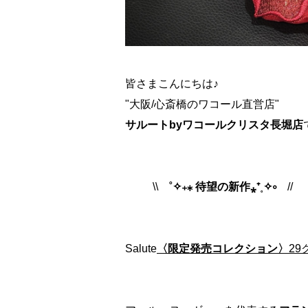
皆さまこんにちは♪
"大阪/心斎橋のワコール直営店"
サルートbyワコールクリスタ長堀店
で
\\
˚✧₊⁎ 待望の新作⁎⁺˳✧༚
//
Salute
〈限定発売コレクション〉
29