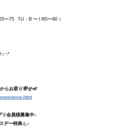
〜75 TU：B 〜 I /65〜80 ）
･:*
らお取り寄せ⭐︎//
torereserve.html
プリ会員様募集中
♪
スデー特典
も♪