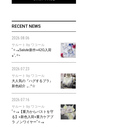
RECENT NEWS
2026.08.06
サルート by ワコール
˚✧₊⁎Salute新作⭐︎42G入荷
⁎⁺˳✧༚
2026.07.23
サルート by ワコール
大人気の『ハグするブラ』
新色紹介 .｡.:*☆
2026.07.16
サルート by ワコール
˚✧₊⁎【重力からバストを守
る】⭐︎新色入荷⭐︎重力ケアブ
ラ ノンワイヤー˚✧₊⁎