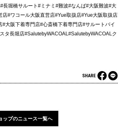
#長堀橋サルート#ミナミ#難波#なんば#大阪難波#大
店#ワコール大阪直営店#Yue取扱店#Yue大阪取扱店
店#大阪下着専門店#心斎橋下着専門店#サルートバイ
店#SalutebyWACOAL#SalutebyWACOALク
SHARE
ョップのニュース一覧へ