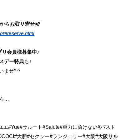
らお取り寄せ⭐︎//
torereserve.html
プリ会員様募集中
♪
スデー特典
も♪
ませ^ ^
ら…
ium#ユエ#Yue#サルート#Salute#重力に負けない#バスト
GOCOCI#大胆#セクシー#ランジェリー#大阪#大阪サル