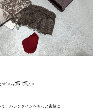
す˚✧₊⁎❝᷀ົཽ≀ˍ̮ ❝᷀ົཽ⁎⁺˳✧༚
ンで、バレンタインをもっと素敵に