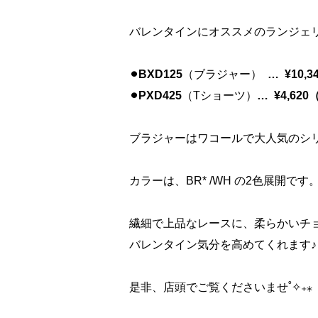
バレンタインにオススメのランジェ
⚫︎BXD125
（ブラジャー）
… ¥10,
⚫︎PXD425
（Tショーツ）
… ¥4,62
ブラジャーはワコールで大人気のシ
カラーは、BR* /WH の2色展開で
繊細で上品なレースに、柔らかいチ
バレンタイン気分を高めてくれます♪
是非、店頭でご覧くださいませ˚✧₊⁎