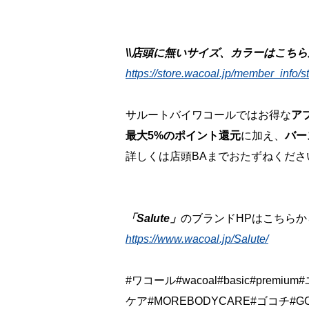
\\店頭に無いサイズ、カラーはこちらか
https://store.wacoal.jp/member_info/s
サルートバイワコールではお得な
ア
最大5%のポイント還元
に加え、
バー
詳しくは店頭BAまでおたずねください
「Salute」
のブランドHPはこちらか
https://www.wacoal.jp/Salute/
#ワコール#wacoal#basic#prem
ケア#MOREBODYCARE#ゴコチ#