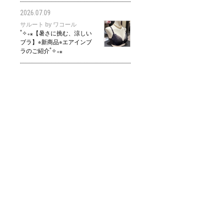
2026.07.09
サルート by ワコール
˚✧₊⁎【暑さに挑む、涼しい
ブラ】⭐︎新商品⭐︎エアインブ
ラのご紹介˚✧₊⁎