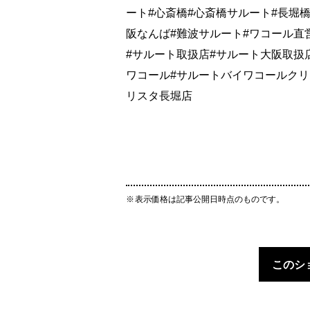
ート#心斎橋#心斎橋サルート#長堀橋
阪なんば#難波サルート#ワコール直営
#サルート取扱店#サルート大阪取扱
ワコール#サルートバイワコールクリスタ長堀
リスタ長堀店
表示価格は記事公開日時点のものです。
このシ