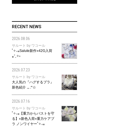
RECENT NEWS
2026.08.06
サルート by ワコール
˚✧₊⁎Salute新作⭐︎42G入荷
⁎⁺˳✧༚
2026.07.23
サルート by ワコール
大人気の『ハグするブラ』
新色紹介 .｡.:*☆
2026.07.16
サルート by ワコール
˚✧₊⁎【重力からバストを守
る】⭐︎新色入荷⭐︎重力ケアブ
ラ ノンワイヤー˚✧₊⁎