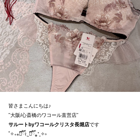
皆さまこんにちは♪
"大阪/心斎橋のワコール直営店"
サルートbyワコールクリスタ長堀店
です
˚✧₊⁎❝᷀ົཽ≀ˍ̮ ❝᷀ົཽ⁎⁺˳✧༚