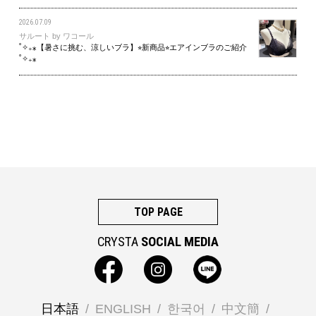
2026.07.09
サルート by ワコール
˚✧₊⁎【暑さに挑む、涼しいブラ】⭐︎新商品⭐︎エアインブラのご紹介
˚✧₊⁎
TOP PAGE
CRYSTA
SOCIAL MEDIA
日本語
ENGLISH
한국어
中文簡