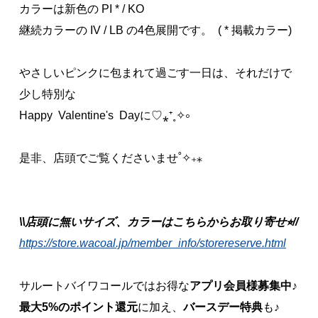
カラーは新色の PI * / KO
継続カラーの IV / LB の4色展開です。 ( * 掲載カラー)
やさしいピンクに包まれて過ごす一日は、それだけで
少し特別な
Happy Valentine's Dayに♡⁎⁺˳✧༚
是非、店頭でご覧くださいませ˚✧₊⁎
\\店頭に無いサイズ、カラーはこちらからお取り寄せ⭐︎//
https://store.wacoal.jp/member_info/storereserve.html
サルートバイワコールではお得な
アプリ会員様募集中
♪
最大5%のポイント還元
に加え、
バースデー特典
も♪