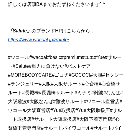
詳しくは店頭BAまでおたずねくださいませ^ ^
「Salute」
のブランドHPはこちらから…
https://www.wacoal.jp/Salute/
#ワコール#wacoal#basic#premium#ユエ#Yue#サルー
ト#Salute#重力に負けない#バストケア
#MOREBODYCARE#ゴコチ#GOCOCI#大胆#セクシー
#ランジェリー#大阪#大阪サルート#心斎橋#心斎橋サ
ルート#長堀橋#長堀橋サルート#ミナミ#難波#なんば#
大阪難波#大阪なんば#難波サルート#ワコール直営店#
ワコール大阪直営店#Yue取扱店#Yue大阪取扱店#サル
ート取扱店#サルート大阪取扱店#大阪下着専門店#心
斎橋下着専門店#サルートバイワコール#サルートバイ