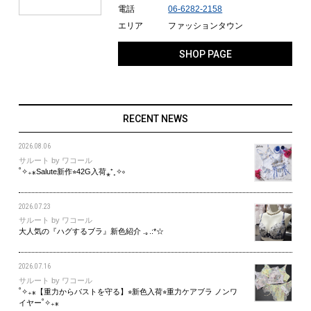
電話
06-6282-2158
エリア
ファッションタウン
SHOP PAGE
RECENT NEWS
2026.08.06
サルート by ワコール
˚✧₊⁎Salute新作⭐︎42G入荷⁎⁺˳✧༚
2026.07.23
サルート by ワコール
大人気の『ハグするブラ』新色紹介 .｡.:*☆
2026.07.16
サルート by ワコール
˚✧₊⁎【重力からバストを守る】⭐︎新色入荷⭐︎重力ケアブラ ノンワ
イヤー˚✧₊⁎